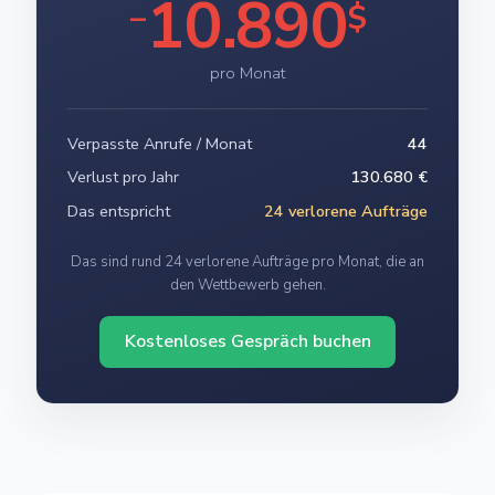
10.890
−
$
pro Monat
Verpasste Anrufe / Monat
44
Verlust pro Jahr
130.680 €
Das entspricht
24 verlorene Aufträge
Das sind rund 24 verlorene Aufträge pro Monat, die an
den Wettbewerb gehen.
Kostenloses Gespräch buchen