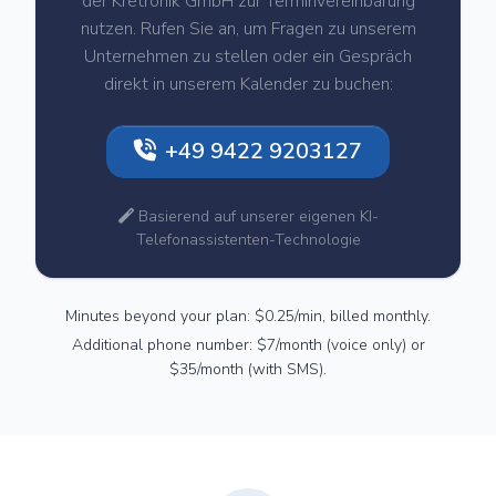
der Kretronik GmbH zur Terminvereinbarung
nutzen. Rufen Sie an, um Fragen zu unserem
Unternehmen zu stellen oder ein Gespräch
direkt in unserem Kalender zu buchen:
+49 9422 9203127
Basierend auf unserer eigenen KI-
Telefonassistenten-Technologie
Minutes beyond your plan: $0.25/min, billed monthly.
Additional phone number: $7/month (voice only) or
$35/month (with SMS).