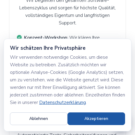
Wir begleiten den gesamten Software-
Lebenszyklus und sorgen für höchste Qualität,
vollständiges Eigentum und langfristigen
Support.
Konzept-Workshop
: Wir klären Ihre
genauen Anforderungen, definieren
Wir schätzen Ihre Privatsphäre
Benutzerabläufe und skizzieren die technische
Wir verwenden notwendige Cookies, um diese
Architektur.
Website zu betreiben. Zusätzlich möchten wir
UI/UX-Design & Prototyp
: Interaktive
optionale Analyse-Cookies (Google Analytics) setzen,
Bildschirm-Layouts und Designs, noch bevor die
um zu verstehen, wie die Website genutzt wird. Diese
erste Zeile Code geschrieben wird.
werden nur mit Ihrer Einwilligung aktiviert. Sie können
jederzeit zustimmen oder ablehnen. Einzelheiten finden
Full-Stack-Entwicklung
: Saubere,
Sie in unserer
Datenschutzerklärung
.
zuverlässige und leistungsstarke
Implementierung von Backend, Datenbank und
Frontend.
Ablehnen
Akzeptieren
Strenge Qualitätssicherung
: